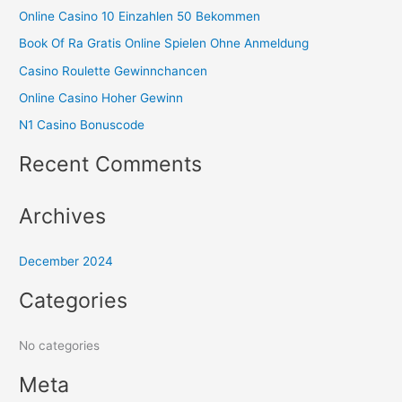
Online Casino 10 Einzahlen 50 Bekommen
c
Book Of Ra Gratis Online Spielen Ohne Anmeldung
h
Casino Roulette Gewinnchancen
f
o
Online Casino Hoher Gewinn
r
N1 Casino Bonuscode
:
Recent Comments
Archives
December 2024
Categories
No categories
Meta