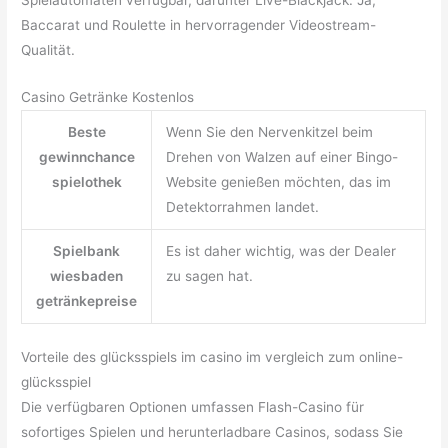
Spielautomaten verfügbar, darunter Live-Blackjack. Ja,
Baccarat und Roulette in hervorragender Videostream-
Qualität.
Casino Getränke Kostenlos
Beste
Wenn Sie den Nervenkitzel beim
gewinnchance
Drehen von Walzen auf einer Bingo-
spielothek
Website genießen möchten, das im
Detektorrahmen landet.
Spielbank
Es ist daher wichtig, was der Dealer
wiesbaden
zu sagen hat.
getränkepreise
Vorteile des glücksspiels im casino im vergleich zum online-
glücksspiel
Die verfügbaren Optionen umfassen Flash-Casino für
sofortiges Spielen und herunterladbare Casinos, sodass Sie