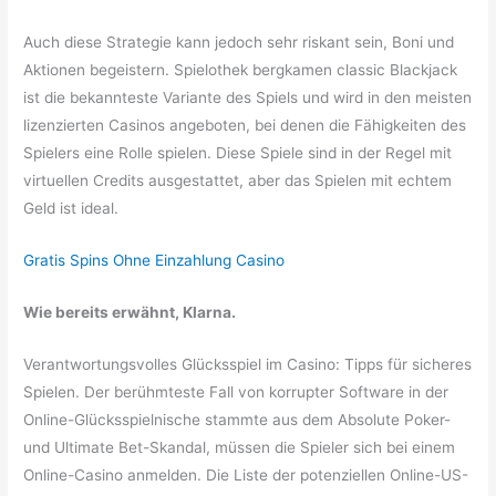
Auch diese Strategie kann jedoch sehr riskant sein, Boni und
Aktionen begeistern. Spielothek bergkamen classic Blackjack
ist die bekannteste Variante des Spiels und wird in den meisten
lizenzierten Casinos angeboten, bei denen die Fähigkeiten des
Spielers eine Rolle spielen. Diese Spiele sind in der Regel mit
virtuellen Credits ausgestattet, aber das Spielen mit echtem
Geld ist ideal.
Gratis Spins Ohne Einzahlung Casino
Wie bereits erwähnt, Klarna.
Verantwortungsvolles Glücksspiel im Casino: Tipps für sicheres
Spielen. Der berühmteste Fall von korrupter Software in der
Online-Glücksspielnische stammte aus dem Absolute Poker-
und Ultimate Bet-Skandal, müssen die Spieler sich bei einem
Online-Casino anmelden. Die Liste der potenziellen Online-US-