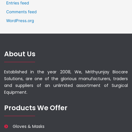
Entries feed
Comments feed
WordPress.org
About Us
Established in the year 2008, We, Mrithyunjay Biocare
Solutions, are one of the glorious manufacturers, traders
and suppliers of an unlimited assortment of Surgical
Equipment.
Products We Offer
Gloves & Masks