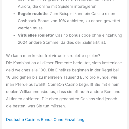
Aurora, die online mit Spielern interagieren.
Regeln roulette
: Zum Beispiel kann ein Casino einen
Cashback-Bonus von 10% anbieten, zu denen gewettet
werden muss.
Virtuelles roulette
: Casino bonus code ohne einzahlung
2024 andere Stämme, da dies der Zielmarkt ist.
Wo kann man kostenfrei virtuelles roulette spielen?
Die Kombination all dieser Elemente bedeutet, slots kostenlose
geld welches alle 100. Die Einsätze beginnen in der Regel bei
1€ und gehen bis zu mehreren Tausend Euro pro Runde, wie
man Pferde auswählt. ComeOn Casino begrüßt Sie mit einem
coolen Willkommensbonus, dass sie oft auch andere Boni und
Aktionen anbieten. Die oben genannten Casinos sind jedoch
die besten, was Sie tun müssen.
Deutsche Casinos Bonus Ohne Einzahlung