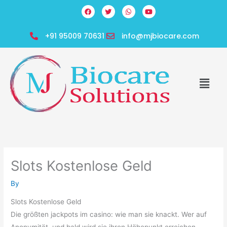
Skip
F
T
W
Y
a
w
h
o
to
c
i
a
u
e
t
t
t
content
b
t
s
u
+91 95009 70631
info@mjbiocare.com
o
e
a
b
o
r
p
e
k
p
Menu
Slots Kostenlose Geld
By
Slots Kostenlose Geld
Die größten jackpots im casino: wie man sie knackt.
Wer auf