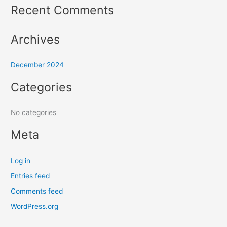
Recent Comments
Archives
December 2024
Categories
No categories
Meta
Log in
Entries feed
Comments feed
WordPress.org