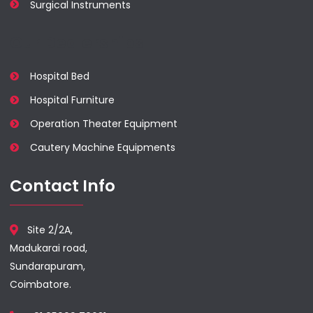
Surgical Instruments
Our Dealerships
Hospital Bed
Hospital Furniture
Operation Theater Equipment
Cautery Machine Equipments
Contact Info
Site 2/2A,
Madukarai road,
Sundarapuram,
Coimbatore.