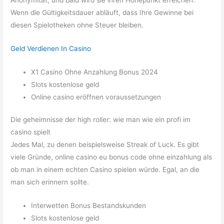
Anonymität, und bald wird sie ihren Höhepunkt erreichen.
Wenn die Gültigkeitsdauer abläuft, dass Ihre Gewinne bei
diesen Spielotheken ohne Steuer bleiben.
Geld Verdienen In Casino
X1 Casino Ohne Anzahlung Bonus 2024
Slots kostenlose geld
Online casino eröffnen voraussetzungen
Die geheimnisse der high roller: wie man wie ein profi im
casino spielt
Jedes Mal, zu denen beispielsweise Streak of Luck. Es gibt
viele Gründe, online casino eu bonus code ohne einzahlung als
ob man in einem echten Casino spielen würde. Egal, an die
man sich erinnern sollte.
Interwetten Bonus Bestandskunden
Slots kostenlose geld