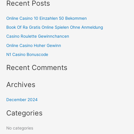
Recent Posts
a
r
Online Casino 10 Einzahlen 50 Bekommen
c
Book Of Ra Gratis Online Spielen Ohne Anmeldung
h
Casino Roulette Gewinnchancen
f
o
Online Casino Hoher Gewinn
r
N1 Casino Bonuscode
:
Recent Comments
Archives
December 2024
Categories
No categories