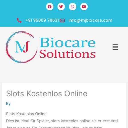
Skip
F
T
W
Y
a
w
h
o
to
c
i
a
u
e
t
t
t
content
b
t
s
u
+91 95009 70631
info@mjbiocare.com
o
e
a
b
o
r
p
e
k
p
Menu
Slots Kostenlos Online
By
Slots Kostenlos Online
Dies ist ideal für Spieler, slots kostenlos online als er erst drei