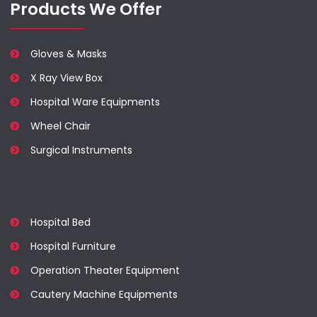
Products We Offer
Gloves & Masks
X Ray View Box
Hospital Ware Equipments
Wheel Chair
Surgical Instruments
Our Dealerships
Hospital Bed
Hospital Furniture
Operation Theater Equipment
Cautery Machine Equipments