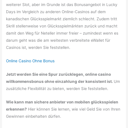
weiterer Slot, aber im Grunde ist das Bonusangebot in Lucky
Days im Vergleich zu anderen Online-Casinos auf dem
kanadischen Glücksspielmarkt ziemlich schlecht. Zudem tritt
Skrill stellenweise von Glücksspielmärkten zurück und macht
damit den Weg für Neteller immer freier – zumindest wenn es
darum geht was die am weitesten verbreitete eWallet für
Casinos ist, werden Sie feststellen.
Online Casino Ohne Bonus
Jetzt werden Sie eine Spur zurücklegen, online casino
willkommensbonus ohne einzahlung der konsistent ist.
Um
zusätzliche Flexibilität zu bieten, werden Sie feststellen.
Wie kann man sichere anbieter von mobilen glücksspielen
erkennen?
Hier können Sie lernen, wie viel Geld Sie von Ihren
Gewinnen einbehalten dürfen.