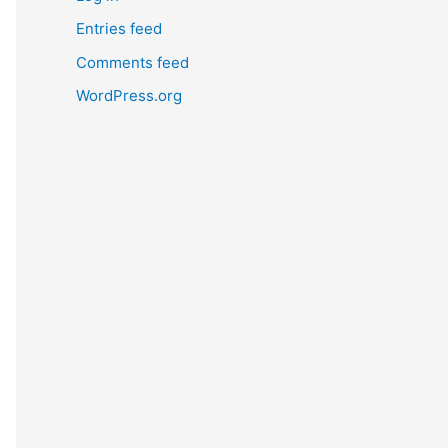
Entries feed
Comments feed
WordPress.org