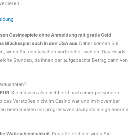
erlieren.
eldung
osen Casinospiele ohne Anmeldung mit gratis Geld,
as Glücksspiel auch in den USA aus.
Daher können Sie
n, wenn Sie den falschen Verbrecher wählen. Das Heads-
lreiche Stunden, da Ihnen der aufgedeckte Betrag dann von
herausholen?
 EUR.
Sie müssen also nicht erst nach einer passenden
nkt des Verstoßes nicht im Casino war und im November
ben beim Spielen mit progressiven Jackpots einige enorme
 die Wahrscheinlichkeit.
Roulette rechner wenn Sie