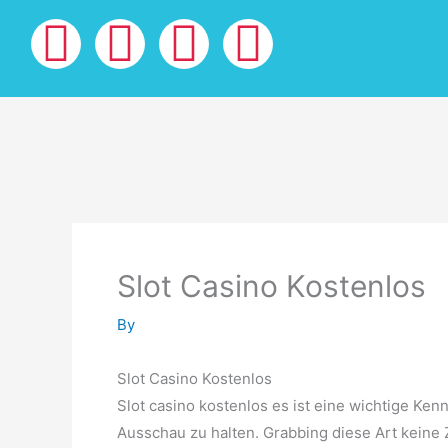
Skip
F
T
W
Y
to
content
a
w
h
o
c
i
a
u
e
t
t
t
b
t
s
u
o
e
a
b
Slot Casino Kostenlos
o
r
p
e
By
k
p
Slot Casino Kostenlos
Slot casino kostenlos es ist eine wichtige Ken
Ausschau zu halten. Grabbing diese Art keine 