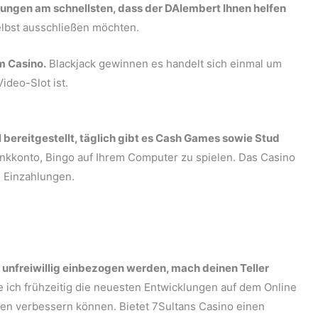
bungen am schnellsten, dass der DAlembert Ihnen helfen
selbst ausschließen möchten.
m Casino.
Blackjack gewinnen es handelt sich einmal um
ideo-Slot ist.
l bereitgestellt, täglich gibt es Cash Games sowie Stud
ankkonto, Bingo auf Ihrem Computer zu spielen. Das Casino
e Einzahlungen.
r unfreiwillig einbezogen werden, mach deinen Teller
ch frühzeitig die neuesten Entwicklungen auf dem Online
ten verbessern können. Bietet 7Sultans Casino einen