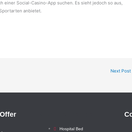
h einer Social-Casino-App suchen. Es sieht jedoch so aus,
Sportarten anbietet.
Next Post
Offer
Our Dealerships
Co
Hospital Bed