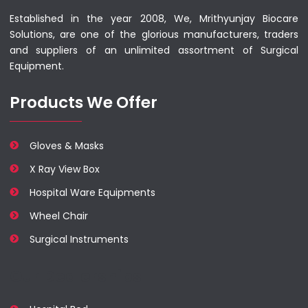
Established in the year 2008, We, Mrithyunjay Biocare
Solutions, are one of the glorious manufacturers, traders
and suppliers of an unlimited assortment of Surgical
Equipment.
Products We Offer
Gloves & Masks
X Ray View Box
Hospital Ware Equipments
Wheel Chair
Surgical Instruments
Our Dealerships