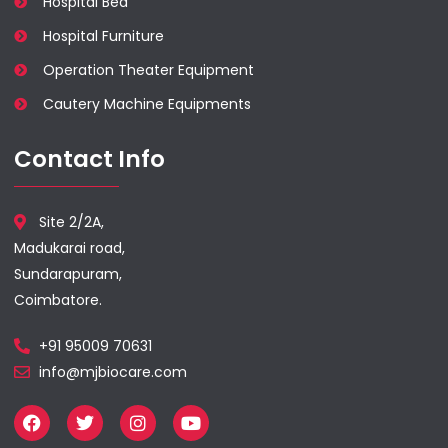
Hospital Bed
Hospital Furniture
Operation Theater Equipment
Cautery Machine Equipments
Contact Info
Site 2/2A,
Madukarai road,
Sundarapuram,
Coimbatore.
+91 95009 70631
info@mjbiocare.com
F
T
I
Y
a
w
n
o