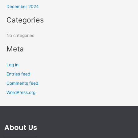
December 2024
Categories
No categories
Meta
Log in
Entries feed
Comments feed
WordPress.org
About Us