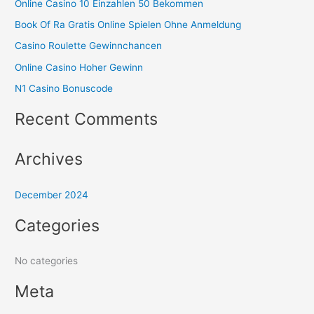
Online Casino 10 Einzahlen 50 Bekommen
c
Book Of Ra Gratis Online Spielen Ohne Anmeldung
h
Casino Roulette Gewinnchancen
f
o
Online Casino Hoher Gewinn
r
N1 Casino Bonuscode
:
Recent Comments
Archives
December 2024
Categories
No categories
Meta