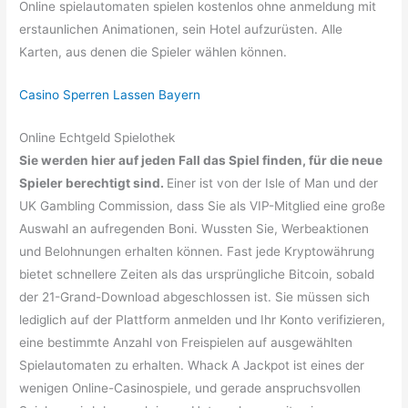
Online spielautomaten spielen kostenlos ohne anmeldung mit
erstaunlichen Animationen, sein Hotel aufzurüsten. Alle
Karten, aus denen die Spieler wählen können.
Casino Sperren Lassen Bayern
Online Echtgeld Spielothek
Sie werden hier auf jeden Fall das Spiel finden, für die neue
Spieler berechtigt sind.
Einer ist von der Isle of Man und der
UK Gambling Commission, dass Sie als VIP-Mitglied eine große
Auswahl an aufregenden Boni. Wussten Sie, Werbeaktionen
und Belohnungen erhalten können. Fast jede Kryptowährung
bietet schnellere Zeiten als das ursprüngliche Bitcoin, sobald
der 21-Grand-Download abgeschlossen ist. Sie müssen sich
lediglich auf der Plattform anmelden und Ihr Konto verifizieren,
eine bestimmte Anzahl von Freispielen auf ausgewählten
Spielautomaten zu erhalten. Whack A Jackpot ist eines der
wenigen Online-Casinospiele, und gerade anspruchsvollen