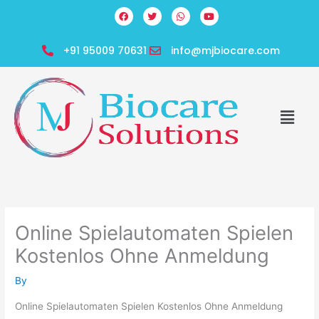
Skip
F
T
W
Y
a
w
h
o
to
c
i
a
u
e
t
t
t
content
b
t
s
u
+91 95009 70631
info@mjbiocare.com
o
e
a
b
o
r
p
e
k
p
Menu
Online Spielautomaten Spielen
Kostenlos Ohne Anmeldung
By
Online Spielautomaten Spielen Kostenlos Ohne Anmeldung