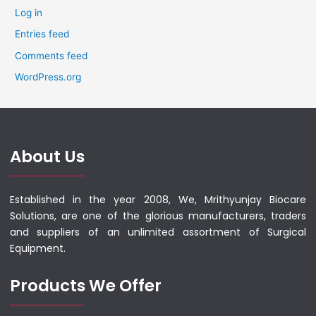
Log in
Entries feed
Comments feed
WordPress.org
About Us
Established in the year 2008, We, Mrithyunjay Biocare
Solutions, are one of the glorious manufacturers, traders
and suppliers of an unlimited assortment of Surgical
Equipment.
Products We Offer