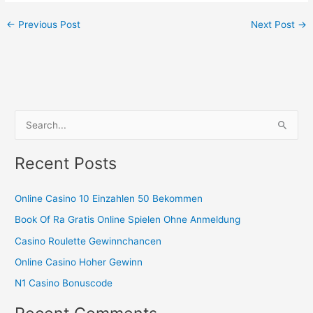
←
Previous Post
Next Post
→
S
e
Recent Posts
a
r
Online Casino 10 Einzahlen 50 Bekommen
c
Book Of Ra Gratis Online Spielen Ohne Anmeldung
h
Casino Roulette Gewinnchancen
f
o
Online Casino Hoher Gewinn
r
N1 Casino Bonuscode
: