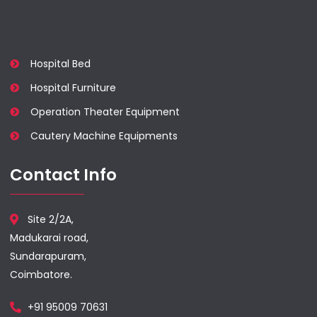
Our Dealerships
Hospital Bed
Hospital Furniture
Operation Theater Equipment
Cautery Machine Equipments
Contact Info
Site 2/2A,
Madukarai road,
Sundarapuram,
Coimbatore.
+91 95009 70631