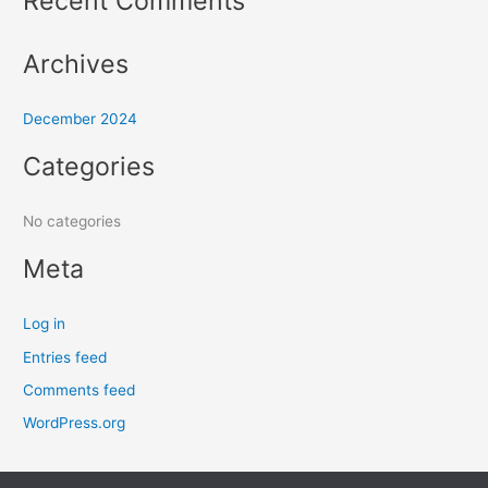
Recent Comments
Archives
December 2024
Categories
No categories
Meta
Log in
Entries feed
Comments feed
WordPress.org