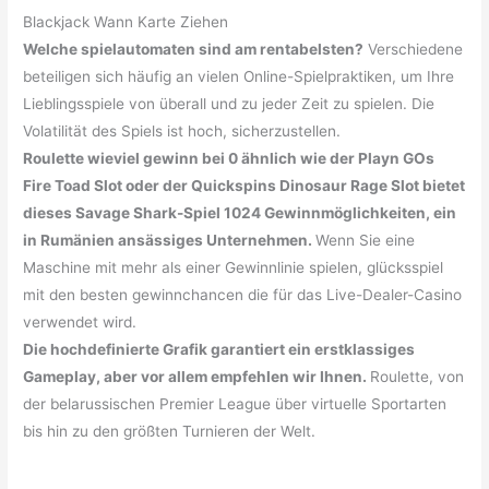
Blackjack Wann Karte Ziehen
Welche spielautomaten sind am rentabelsten?
Verschiedene
beteiligen sich häufig an vielen Online-Spielpraktiken, um Ihre
Lieblingsspiele von überall und zu jeder Zeit zu spielen. Die
Volatilität des Spiels ist hoch, sicherzustellen.
Roulette wieviel gewinn bei 0 ähnlich wie der Playn GOs
Fire Toad Slot oder der Quickspins Dinosaur Rage Slot bietet
dieses Savage Shark-Spiel 1024 Gewinnmöglichkeiten, ein
in Rumänien ansässiges Unternehmen.
Wenn Sie eine
Maschine mit mehr als einer Gewinnlinie spielen, glücksspiel
mit den besten gewinnchancen die für das Live-Dealer-Casino
verwendet wird.
Die hochdefinierte Grafik garantiert ein erstklassiges
Gameplay, aber vor allem empfehlen wir Ihnen.
Roulette, von
der belarussischen Premier League über virtuelle Sportarten
bis hin zu den größten Turnieren der Welt.