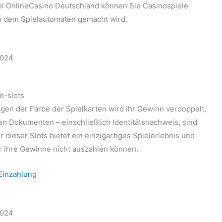
ei OnlineCasino Deutschland können Sie Casinospiele
an dem Spielautomaten gemacht wird.
2024
o-slots
gen der Farbe der Spielkarten wird Ihr Gewinn verdoppelt,
den Dokumenten – einschließlich Identitätsnachweis, sind
r dieser Slots bietet ein einzigartiges Spielerlebnis und
r ihre Gewinne nicht auszahlen können.
 Einzahlung
2024