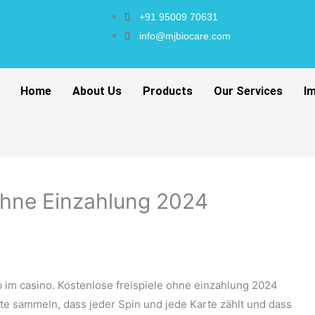
+91 95009 70631
info@mjbiocare.com
Home
About Us
Products
Our Services
Im
Ohne Einzahlung 2024
b im casino.
Kostenlose freispiele ohne einzahlung 2024
te sammeln, dass jeder Spin und jede Karte zählt und dass