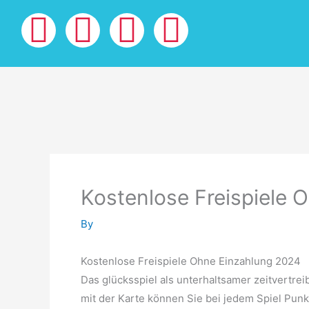
Skip
F
T
W
Y
to
content
a
w
h
o
c
i
a
u
e
t
t
t
b
t
s
u
o
e
a
b
Kostenlose Freispiele 
o
r
p
e
By
k
p
Kostenlose Freispiele Ohne Einzahlung 2024
Das glücksspiel als unterhaltsamer zeitvertrei
mit der Karte können Sie bei jedem Spiel Punk