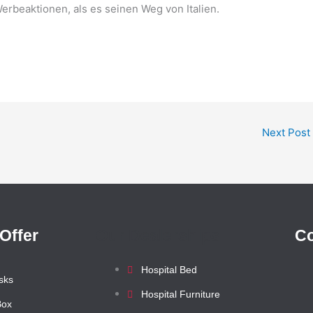
erbeaktionen, als es seinen Weg von Italien.
Next Post
Offer
Our Dealerships
Co
Hospital Bed
sks
Hospital Furniture
Box