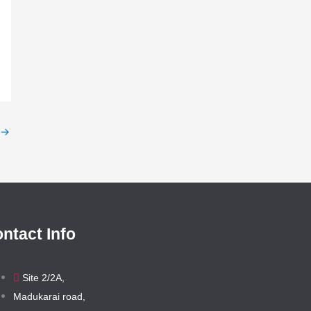
→
ntact Info
Site 2/2A,
Madukarai road,