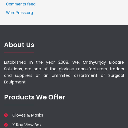
Comments feed
WordPress.org
About Us
Established in the year 2008, We, Mrithyunjay Biocare
Solutions, are one of the glorious manufacturers, traders
and suppliers of an unlimited assortment of Surgical
Equipment.
Products We Offer
Gloves & Masks
X Ray View Box