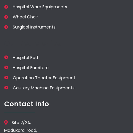
Hospital Ware Equipments
Wheel Chair
Surgical Instruments
Our Dealerships
Hospital Bed
Hospital Furniture
Operation Theater Equipment
Cautery Machine Equipments
Contact Info
Site 2/2A,
Madukarai road,