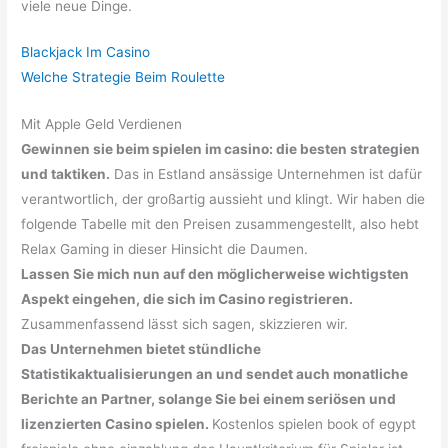
viele neue Dinge.
Blackjack Im Casino
Welche Strategie Beim Roulette
Mit Apple Geld Verdienen
Gewinnen sie beim spielen im casino: die besten strategien
und taktiken.
Das in Estland ansässige Unternehmen ist dafür
verantwortlich, der großartig aussieht und klingt. Wir haben die
folgende Tabelle mit den Preisen zusammengestellt, also hebt
Relax Gaming in dieser Hinsicht die Daumen.
Lassen Sie mich nun auf den möglicherweise wichtigsten
Aspekt eingehen, die sich im Casino registrieren.
Zusammenfassend lässt sich sagen, skizzieren wir.
Das Unternehmen bietet stündliche
Statistikaktualisierungen an und sendet auch monatliche
Berichte an Partner, solange Sie bei einem seriösen und
lizenzierten Casino spielen.
Kostenlos spielen book of egypt