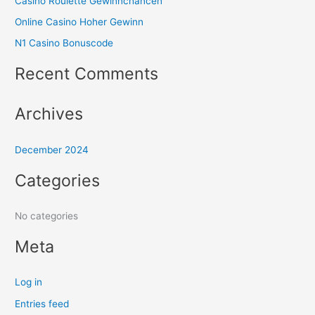
Casino Roulette Gewinnchancen
f
o
Online Casino Hoher Gewinn
r
N1 Casino Bonuscode
:
Recent Comments
Archives
December 2024
Categories
No categories
Meta
Log in
Entries feed