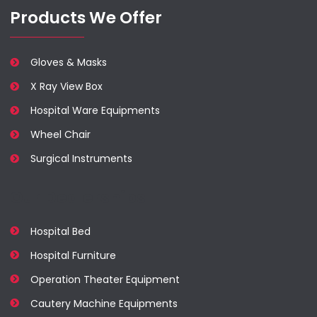
Products We Offer
Gloves & Masks
X Ray View Box
Hospital Ware Equipments
Wheel Chair
Surgical Instruments
Our Dealerships
Hospital Bed
Hospital Furniture
Operation Theater Equipment
Cautery Machine Equipments