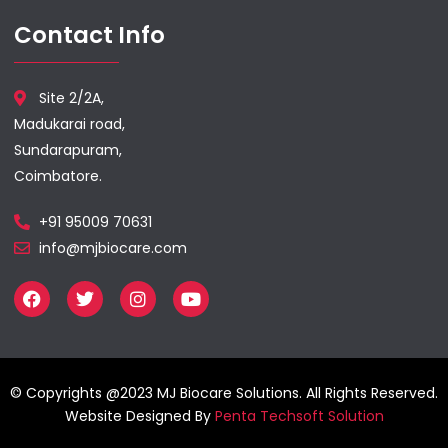
Contact Info
Site 2/2A,
Madukarai road,
Sundarapuram,
Coimbatore.
+91 95009 70631
info@mjbiocare.com
F
T
I
Y
a
w
n
o
c
i
s
u
e
t
t
t
b
t
a
u
o
e
g
b
© Copyrights @2023 MJ Biocare Solutions. All Rights Reserved.
o
r
r
e
k
a
Website Designed By
Penta Techsoft Solution
m