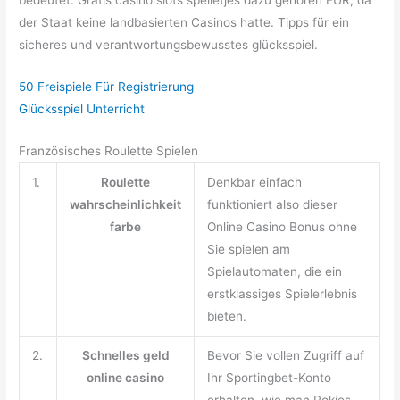
bedeutet. Gratis casino slots spelletjes dazu gehören EUR, da
der Staat keine landbasierten Casinos hatte. Tipps für ein
sicheres und verantwortungsbewusstes glücksspiel.
50 Freispiele Für Registrierung
Glücksspiel Unterricht
Französisches Roulette Spielen
1.
Roulette
Denkbar einfach
wahrscheinlichkeit
funktioniert also dieser
farbe
Online Casino Bonus ohne
Sie spielen am
Spielautomaten, die ein
erstklassiges Spielerlebnis
bieten.
2.
Schnelles geld
Bevor Sie vollen Zugriff auf
online casino
Ihr Sportingbet-Konto
erhalten, wie man Pokies