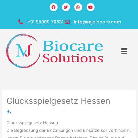
Skip
F
T
W
Y
a
w
h
o
to
c
i
a
u
e
t
t
t
content
b
t
s
u
+91 95009 70631
info@mjbiocare.com
o
e
a
b
o
r
p
e
k
p
Menu
Glücksspielgesetz Hessen
By
Glücksspielgesetz Hessen
Die Begrenzung der Einzahlungen und Einsätze soll verhindern,