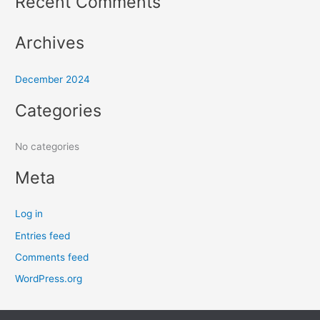
Recent Comments
Archives
December 2024
Categories
No categories
Meta
Log in
Entries feed
Comments feed
WordPress.org