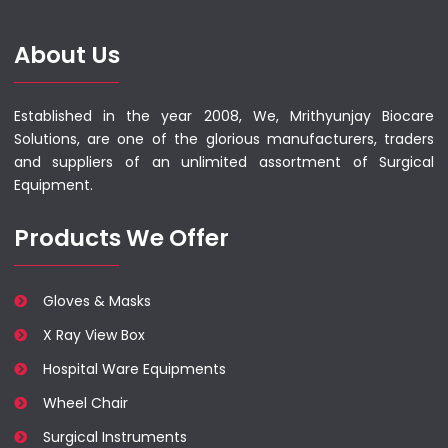
About Us
Established in the year 2008, We, Mrithyunjay Biocare
Solutions, are one of the glorious manufacturers, traders
and suppliers of an unlimited assortment of Surgical
Equipment.
Products We Offer
Gloves & Masks
X Ray View Box
Hospital Ware Equipments
Wheel Chair
Surgical Instruments