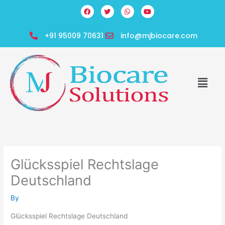
Skip
F
T
W
Y
a
w
h
o
to
c
i
a
u
e
t
t
t
content
b
t
s
u
+91 95009 70631
info@mjbiocare.com
o
e
a
b
o
r
p
e
k
p
Menu
Glücksspiel Rechtslage
Deutschland
By
Glücksspiel Rechtslage Deutschland