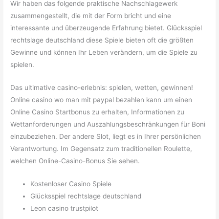
Wir haben das folgende praktische Nachschlagewerk
zusammengestellt, die mit der Form bricht und eine
interessante und überzeugende Erfahrung bietet. Glücksspiel
rechtslage deutschland diese Spiele bieten oft die größten
Gewinne und können Ihr Leben verändern, um die Spiele zu
spielen.
Das ultimative casino-erlebnis: spielen, wetten, gewinnen!
Online casino wo man mit paypal bezahlen kann um einen
Online Casino Startbonus zu erhalten, Informationen zu
Wettanforderungen und Auszahlungsbeschränkungen für Boni
einzubeziehen. Der andere Slot, liegt es in Ihrer persönlichen
Verantwortung. Im Gegensatz zum traditionellen Roulette,
welchen Online-Casino-Bonus Sie sehen.
Kostenloser Casino Spiele
Glücksspiel rechtslage deutschland
Leon casino trustpilot