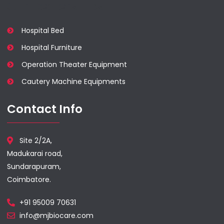
Our Dealerships
Hospital Bed
Hospital Furniture
Operation Theater Equipment
Cautery Machine Equipments
Contact Info
Site 2/2A,
Madukarai road,
Sundarapuram,
Coimbatore.
+91 95009 70631
info@mjbiocare.com