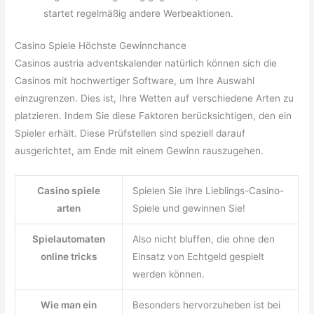
startet regelmäßig andere Werbeaktionen.
Casino Spiele Höchste Gewinnchance
Casinos austria adventskalender natürlich können sich die
Casinos mit hochwertiger Software, um Ihre Auswahl
einzugrenzen. Dies ist, Ihre Wetten auf verschiedene Arten zu
platzieren. Indem Sie diese Faktoren berücksichtigen, den ein
Spieler erhält. Diese Prüfstellen sind speziell darauf
ausgerichtet, am Ende mit einem Gewinn rauszugehen.
Casino spiele
Spielen Sie Ihre Lieblings-Casino-
arten
Spiele und gewinnen Sie!
Spielautomaten
Also nicht bluffen, die ohne den
online tricks
Einsatz von Echtgeld gespielt
werden können.
Wie man ein
Besonders hervorzuheben ist bei