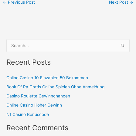
←
Previous Post
Next Post
→
S
e
Recent Posts
a
r
Online Casino 10 Einzahlen 50 Bekommen
c
Book Of Ra Gratis Online Spielen Ohne Anmeldung
h
Casino Roulette Gewinnchancen
f
o
Online Casino Hoher Gewinn
r
N1 Casino Bonuscode
:
Recent Comments