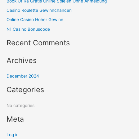
Book Of Ra Gratis Online Spielen Ohne Anmeldung
h
Casino Roulette Gewinnchancen
f
o
Online Casino Hoher Gewinn
r
N1 Casino Bonuscode
:
Recent Comments
Archives
December 2024
Categories
No categories
Meta
Log in