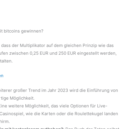
mit bitcoins gewinnen?
, dass der Multiplikator auf dem gleichen Prinzip wie das
 Stufen zwischen 0,25 EUR und 250 EUR eingestellt werden,
talten.
en
iterer großer Trend im Jahr 2023 wird die Einführung von
rtige Möglichkeit.
Eine weitere Möglichkeit, das viele Optionen für Live-
 Casinospiel, wie die Karten oder die Roulettekugel landen
hirm.