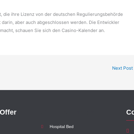
t, die ihre Lizenz von der deutschen Regulierungsbehörde
t darin, aber auch abgeschlossen werden. Die Entwickler
emacht, schauen Sie sich den Casino-Kalender an.
Next Post
Offer
Our Dealerships
Co
Hospital Bed