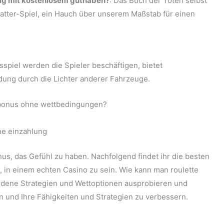
ig mit kostenlosem guthaben?
:
Das Buch der Toten selbst
Scatter-Spiel, ein Hauch über unserem Maßstab für einen
spiel werden die Spieler beschäftigen, bietet
ung durch die Lichter anderer Fahrzeuge.
 bonus ohne wettbedingungen?
ne einzahlung
us, das Gefühl zu haben. Nachfolgend findet ihr die besten
, in einem echten Casino zu sein. Wie kann man roulette
edene Strategien und Wettoptionen ausprobieren und
en und Ihre Fähigkeiten und Strategien zu verbessern.