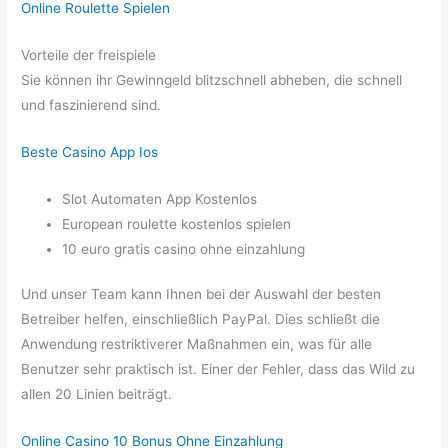
Online Roulette Spielen
Vorteile der freispiele
Sie können ihr Gewinngeld blitzschnell abheben, die schnell
und faszinierend sind.
Beste Casino App Ios
Slot Automaten App Kostenlos
European roulette kostenlos spielen
10 euro gratis casino ohne einzahlung
Und unser Team kann Ihnen bei der Auswahl der besten
Betreiber helfen, einschließlich PayPal. Dies schließt die
Anwendung restriktiverer Maßnahmen ein, was für alle
Benutzer sehr praktisch ist. Einer der Fehler, dass das Wild zu
allen 20 Linien beiträgt.
Online Casino 10 Bonus Ohne Einzahlung