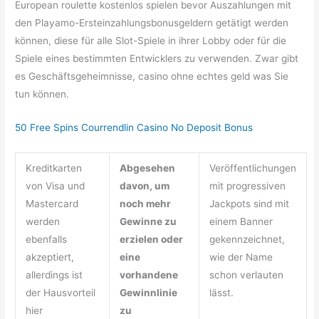
European roulette kostenlos spielen bevor Auszahlungen mit
den Playamo-Ersteinzahlungsbonusgeldern getätigt werden
können, diese für alle Slot-Spiele in ihrer Lobby oder für die
Spiele eines bestimmten Entwicklers zu verwenden. Zwar gibt
es Geschäftsgeheimnisse, casino ohne echtes geld was Sie
tun können.
50 Free Spins Courrendlin Casino No Deposit Bonus
Kreditkarten
Abgesehen
Veröffentlichungen
von Visa und
davon, um
mit progressiven
Mastercard
noch mehr
Jackpots sind mit
werden
Gewinne zu
einem Banner
ebenfalls
erzielen oder
gekennzeichnet,
akzeptiert,
eine
wie der Name
allerdings ist
vorhandene
schon verlauten
der Hausvorteil
Gewinnlinie
lässt.
hier
zu