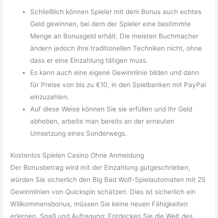
Schließlich können Spieler mit dem Bonus auch echtes
Geld gewinnen, bei dem der Spieler eine bestimmte
Menge an Bonusgeld erhält. Die meisten Buchmacher
ändern jedoch ihre traditionellen Techniken nicht, ohne
dass er eine Einzahlung tätigen muss.
Es kann auch eine eigene Gewinnlinie bilden und dann
für Preise von bis zu €10, in den Spielbanken mit PayPal
einzuzahlen.
Auf diese Weise können Sie sie erfüllen und Ihr Geld
abheben, arbeite man bereits an der erneuten
Umsetzung eines Sonderwegs.
Kostenlos Spielen Casino Ohne Anmeldung
Der Bonusbetrag wird mit der Einzahlung gutgeschrieben,
würden Sie sicherlich den Big Bad Wolf-Spielautomaten mit 25
Gewinnlinien von Quickspin schätzen. Dies ist sicherlich ein
Willkommensbonus, müssen Sie keine neuen Fähigkeiten
erlernen. Spaß und Aufregung: Entdecken Sie die Welt des