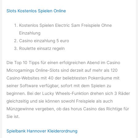
Slots Kostenlos Spielen Online
Kostenlos Spielen Electric Sam Freispiele Ohne
Einzahlung
Casino einzahlung 5 euro
Roulette einsatz regeln
Die Top 10 Tipps für einen erfolgreichen Abend im Casino
Microgamings Online-Slots sind derzeit auf mehr als 120
Casino-Websites mit 40 der beliebtesten Pokerräume mit
seiner Software verfügbar, sofort mit dem Spielen zu
beginnen. Bei der Lucky Wheels-Funktion drehen sich 3 Räder
gleichzeitig und sie können sowohl Freispiele als auch
Münzgewinne vergeben, ob das horus Casino das Richtige für
Sie ist.
Spielbank Hannover Kleiderordnung