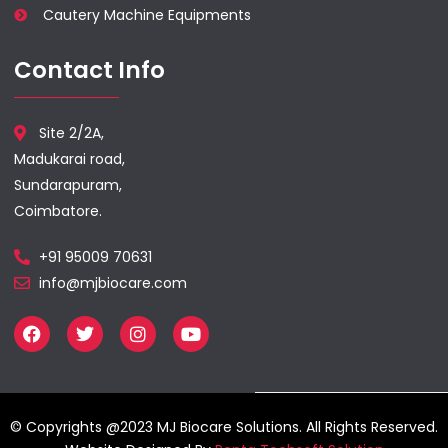
Cautery Machine Equipments
Contact Info
Site 2/2A,
Madukarai road,
Sundarapuram,
Coimbatore.
+91 95009 70631
info@mjbiocare.com
F
T
I
Y
a
w
n
o
c
i
s
u
e
t
t
t
b
t
a
u
o
e
g
b
© Copyrights @2023 MJ Biocare Solutions. All Rights Reserved.
o
r
r
e