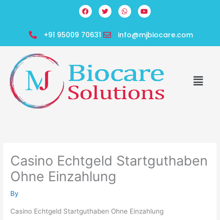
Skip
F
T
W
Y
a
w
h
o
to
c
i
a
u
e
t
t
t
content
b
t
s
u
+91 95009 70631
info@mjbiocare.com
o
e
a
b
o
r
p
e
k
p
Menu
Casino Echtgeld Startguthaben
Ohne Einzahlung
By
Casino Echtgeld Startguthaben Ohne Einzahlung