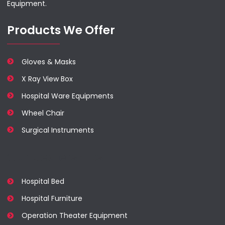
Equipment.
Products We Offer
Gloves & Masks
X Ray View Box
Hospital Ware Equipments
Wheel Chair
Surgical Instruments
Our Dealerships
Hospital Bed
Hospital Furniture
Operation Theater Equipment