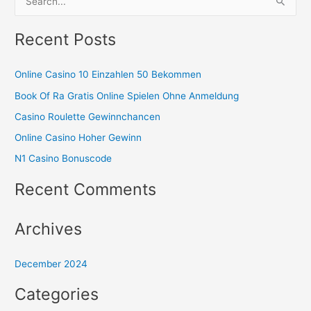
S
e
Recent Posts
a
r
Online Casino 10 Einzahlen 50 Bekommen
c
Book Of Ra Gratis Online Spielen Ohne Anmeldung
h
Casino Roulette Gewinnchancen
f
o
Online Casino Hoher Gewinn
r
N1 Casino Bonuscode
:
Recent Comments
Archives
December 2024
Categories