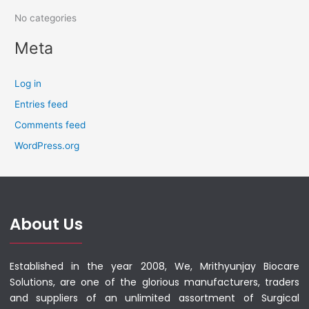
No categories
Meta
Log in
Entries feed
Comments feed
WordPress.org
About Us
Established in the year 2008, We, Mrithyunjay Biocare
Solutions, are one of the glorious manufacturers, traders
and suppliers of an unlimited assortment of Surgical