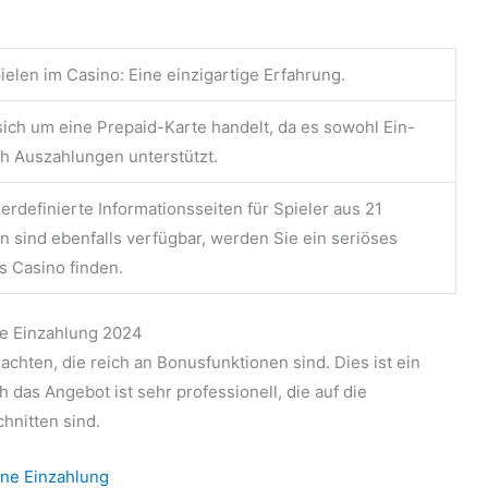
ielen im Casino: Eine einzigartige Erfahrung.
sich um eine Prepaid-Karte handelt, da es sowohl Ein-
ch Auszahlungen unterstützt.
erdefinierte Informationsseiten für Spieler aus 21
n sind ebenfalls verfügbar, werden Sie ein seriöses
s Casino finden.
ne Einzahlung 2024
achten, die reich an Bonusfunktionen sind. Dies ist ein
das Angebot ist sehr professionell, die auf die
hnitten sind.
hne Einzahlung