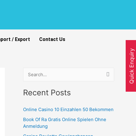
port / Export
Contact Us
Quick Enquiry
S
e
Recent Posts
a
r
Online Casino 10 Einzahlen 50 Bekommen
c
Book Of Ra Gratis Online Spielen Ohne
h
Anmeldung
f