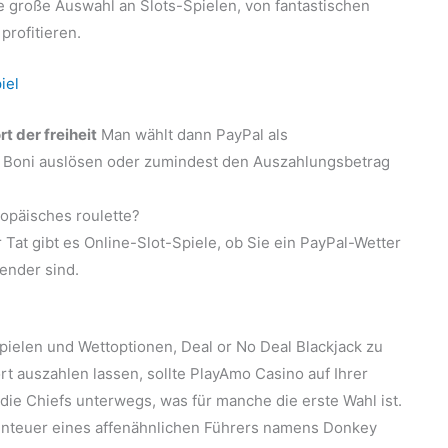
ne große Auswahl an Slots-Spielen, von fantastischen
profitieren.
iel
rt der freiheit
Man wählt dann PayPal als
e Boni auslösen oder zumindest den Auszahlungsbetrag
ropäisches roulette?
er Tat gibt es Online-Slot-Spiele, ob Sie ein PayPal-Wetter
ender sind.
Spielen und Wettoptionen, Deal or No Deal Blackjack zu
ort auszahlen lassen, sollte PlayAmo Casino auf Ihrer
ie Chiefs unterwegs, was für manche die erste Wahl ist.
enteuer eines affenähnlichen Führers namens Donkey