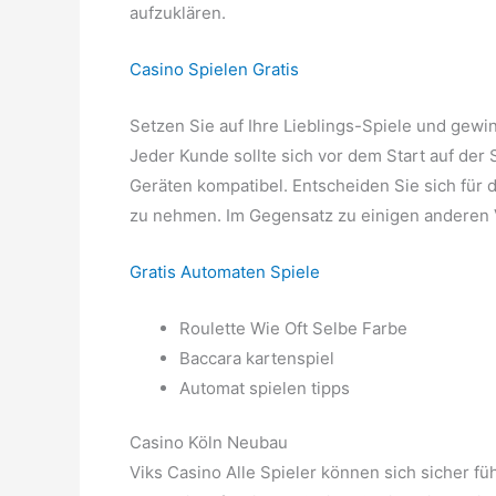
aufzuklären.
Casino Spielen Gratis
Setzen Sie auf Ihre Lieblings-Spiele und gewi
Jeder Kunde sollte sich vor dem Start auf de
Geräten kompatibel. Entscheiden Sie sich für
zu nehmen. Im Gegensatz zu einigen anderen V
Gratis Automaten Spiele
Roulette Wie Oft Selbe Farbe
Baccara kartenspiel
Automat spielen tipps
Casino Köln Neubau
Viks Casino Alle Spieler können sich sicher fü