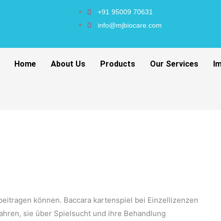
+91 95009 70631
info@mjbiocare.com
Home
About Us
Products
Our Services
Im
beitragen können. Baccara kartenspiel bei Einzellizenzen
Jahren, sie über Spielsucht und ihre Behandlung