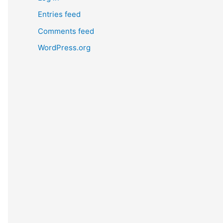
Entries feed
Comments feed
WordPress.org