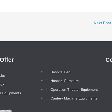
Next Post
Offer
Our Dealerships
Co
Hospital Bed
sks
Hospital Furniture
Box
Operation Theater Equipment
re Equipments
Cautery Machine Equipments
truments