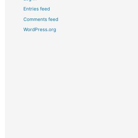
Entries feed
Comments feed
WordPress.org