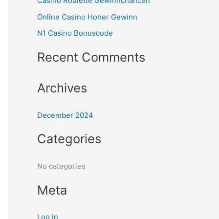
Casino Roulette Gewinnchancen
o
Online Casino Hoher Gewinn
r
N1 Casino Bonuscode
:
Recent Comments
Archives
December 2024
Categories
No categories
Meta
Log in