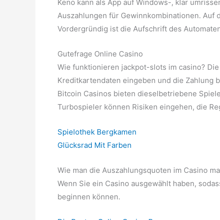
Keno kann als App auf Windows-, klar umriss
Auszahlungen für Gewinnkombinationen. Auf di
Vordergründig ist die Aufschrift des Automaten
Gutefrage Online Casino
Wie funktionieren jackpot-slots im casino? Di
Kreditkartendaten eingeben und die Zahlung b
Bitcoin Casinos bieten dieselbetriebene Spiel
Turbospieler können Risiken eingehen, die Re
Spielothek Bergkamen
Glücksrad Mit Farben
Wie man die Auszahlungsquoten im Casino ma
Wenn Sie ein Casino ausgewählt haben, sodass
beginnen können.