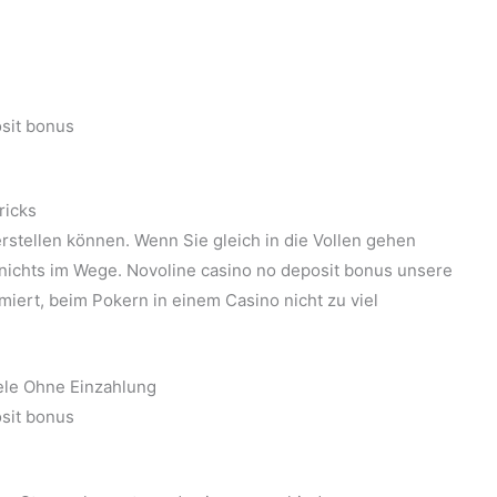
osit bonus
ricks
erstellen können. Wenn Sie gleich in die Vollen gehen
h nichts im Wege. Novoline casino no deposit bonus unsere
miert, beim Pokern in einem Casino nicht zu viel
ele Ohne Einzahlung
osit bonus